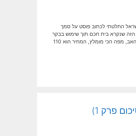
נכתב ע״י שי דותן – מנהלת קהילת SmartThings בישראל החלטתי לכתוב פוסט על סמך
 הזה שנקרא בית חכם תוך שימוש בבקר
של SmartThings. מקווה שזה יעזור. מי שצריך לינק לקניה של האב, מפה הכי מומלץ, המחיר הוא 110
ום פרק 1)