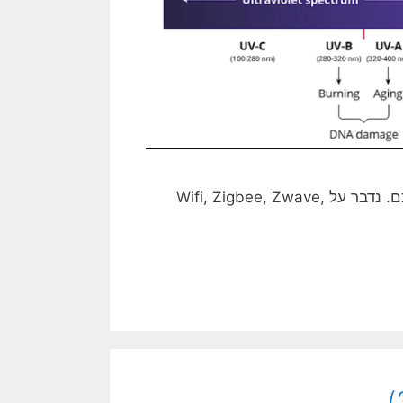
בפרק זה נדבר על פרוטוקולים שונים לתקשורת בין רכיבי בית חכם. נדבר על Wifi, Zigbee, Zwave,